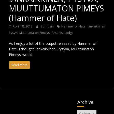
MUUTTUMATON PIMEYS
(Hammer of Hate)
,
April 18, 2013
Bornosin
Hammer of Hate
Iänkaikkinen
,
Pysyvä Muuttumaton Pimeys
Arsonist Lodge
As I enjoy a lot of the output released by Hammer of
Hate, I thought ‘Iänkaikkinen, Pysyvä, Muuttumaton
Pimeys’ would
Read more
Archive
Archive